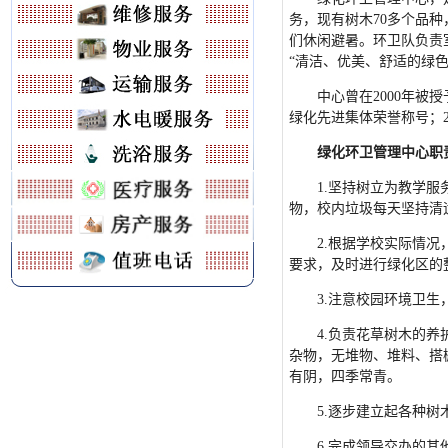
务，现有树木70多个品种
们休闲避暑。环卫队负责室
“清洁、优美、舒适的绿色
中心曾在2000年被
绿化先进集体荣誉称号；2
绿化环卫管理中心职
1.坚持树立为教学
物，校内垃圾每天坚持清
2.根据学校实际情
要求，及时进行绿化区的
3.注意校园环境卫
4.负责花草树木的
杂物，无堆物、堆料、搭
有阴，四季常青。
5.逐步建立起各种
6.完成领导交办的其